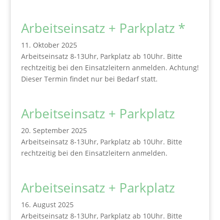
Arbeitseinsatz + Parkplatz *
11. Oktober 2025
Arbeitseinsatz 8-13Uhr, Parkplatz ab 10Uhr. Bitte
rechtzeitig bei den Einsatzleitern anmelden. Achtung!
Dieser Termin findet nur bei Bedarf statt.
Arbeitseinsatz + Parkplatz
20. September 2025
Arbeitseinsatz 8-13Uhr, Parkplatz ab 10Uhr. Bitte
rechtzeitig bei den Einsatzleitern anmelden.
Arbeitseinsatz + Parkplatz
16. August 2025
Arbeitseinsatz 8-13Uhr, Parkplatz ab 10Uhr. Bitte