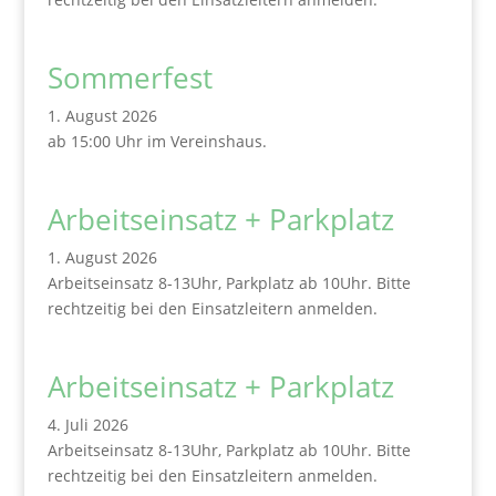
Sommerfest
1. August 2026
ab 15:00 Uhr im Vereinshaus.
Arbeitseinsatz + Parkplatz
1. August 2026
Arbeitseinsatz 8-13Uhr, Parkplatz ab 10Uhr. Bitte
rechtzeitig bei den Einsatzleitern anmelden.
Arbeitseinsatz + Parkplatz
4. Juli 2026
Arbeitseinsatz 8-13Uhr, Parkplatz ab 10Uhr. Bitte
rechtzeitig bei den Einsatzleitern anmelden.